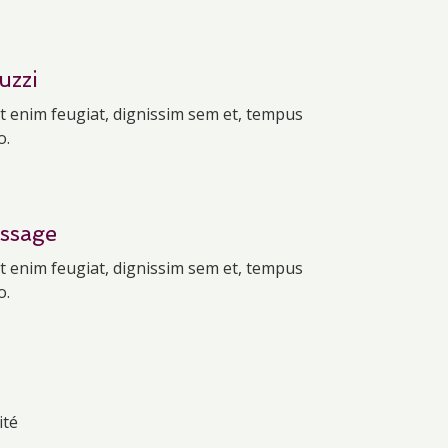
uzzi
t enim feugiat, dignissim sem et, tempus
o.
ssage
t enim feugiat, dignissim sem et, tempus
o.
ité