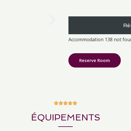
Ré
Accommodation 138 not fou
Reserve Room





ÉQUIPEMENTS