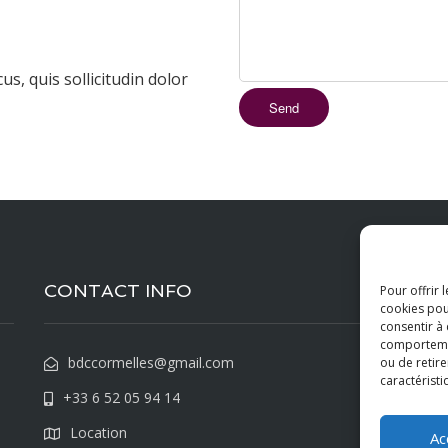
s, quis sollicitudin dolor
CONTACT INFO
P
Pour offrir 
cookies pou
consentir à
comportement
bdccormelles@gmail.com
ou de retire
caractéristi
+33 6 52 05 94 14
Location
Ac