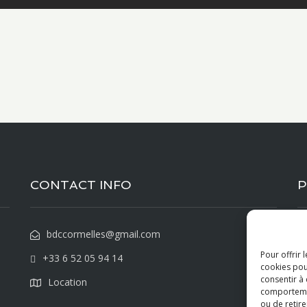
CONTACT INFO
P
bdccormelles@gmail.com
Pour offrir 
+33 6 52 05 94 14
cookies pou
consentir à
Location
comportement
ou de retire