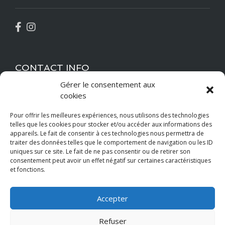
CONTACT INFO
Gérer le consentement aux
cookies
bdccormelles@gmail.com
Pour offrir les meilleures expériences, nous utilisons des technologies
+33 6 52 05 94 14
telles que les cookies pour stocker et/ou accéder aux informations des
appareils. Le fait de consentir à ces technologies nous permettra de
Location
traiter des données telles que le comportement de navigation ou les ID
uniques sur ce site. Le fait de ne pas consentir ou de retirer son
consentement peut avoir un effet négatif sur certaines caractéristiques
et fonctions.
Paiements Acceptés
Accepter
Visa
PayPal
MasterCard
Refuser