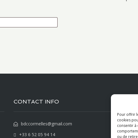
CONTACT INFO
P
Pour offrir 
cookies pou
bdccormelles@gmail.com
consentir à
comportement
+33 6 52 05 94 14
ou de retire