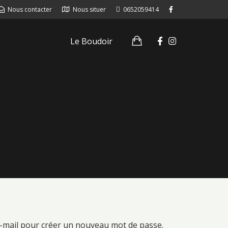
Nous contacter
Nous situer
0652059414
Le Boudoir
 e-mail pour créer un nouveau mot de passe.