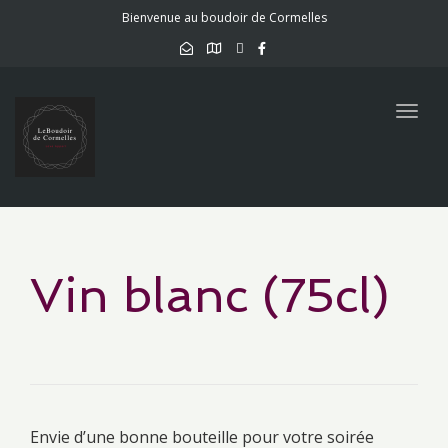
Bienvenue au boudoir de Cormelles
Togg
navig
Vin blanc (75cl)
Envie d’une bonne bouteille pour votre soirée